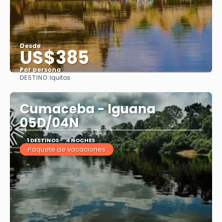
Desde
US$385
Por persona
DESTINO:
Iquitos
Ver
Cumaceba - Iguana
05D/04N
1 DESTINOS
4 NOCHES
Paquete de vacaciones