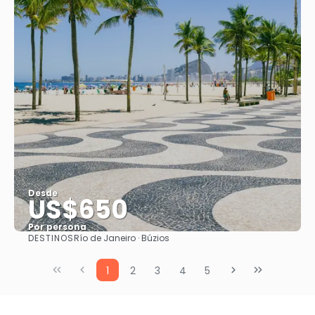
Desde
US$650
Por persona
DESTINOS
Río de Janeiro · Búzios
Ver
1
2
3
4
5