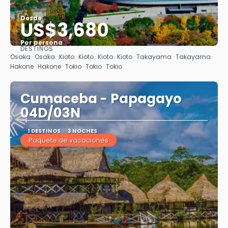
Desde
US$3,680
Por persona
DESTINOS
Ver
Osaka · Osaka · Kioto · Kioto · Kioto · Kioto · Takayama · Takayama ·
Hakone · Hakone · Tokio · Tokio · Tokio
Cumaceba - Papagayo
04D/03N
1 DESTINOS
3 NOCHES
Paquete de vacaciones