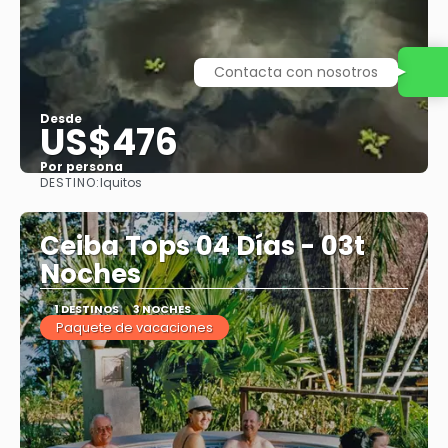
Contacta con nosotros
Desde
US$476
Por persona
DESTINO:
Iquitos
Ver
Ceiba Tops 04 Días - 03t
Noches
1 DESTINOS
3 NOCHES
Paquete de vacaciones