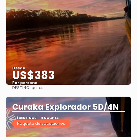
Desde
US$383
Por persona
DESTINO:
Iquitos
Ver
Curaka Explorador 5D/4N
1 DESTINOS
4 NOCHES
Paquete de vacaciones