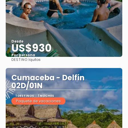
Desde
US$930
Por persona
DESTINO:
Iquitos
Ver
Cumaceba - Delfín
02D/01N
1 DESTINOS
1 NOCHES
Paquete de vacaciones