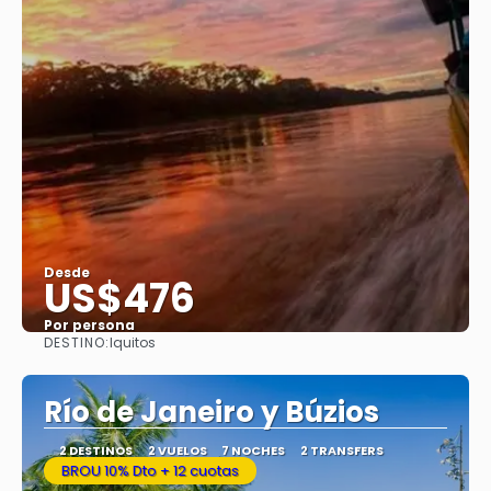
Desde
US$476
Por persona
DESTINO:
Iquitos
Ver
Río de Janeiro y Búzios
2 DESTINOS
2 VUELOS
7 NOCHES
2 TRANSFERS
BROU 10% Dto + 12 cuotas