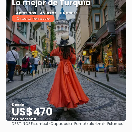
Lo mejor de Turquía
4 DESTINOS
4 VUELOS
8 NOCHES
Circuito Terrestre
Desde
US$470
Por persona
DESTINOS
Estambul · Capadocia · Pamukkale · Izmir · Estambul
Ver