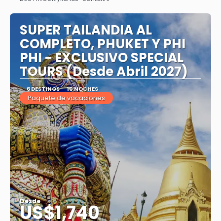
Ver
SUPER TAILANDIA AL
COMPLETO, PHUKET Y PHI
PHI - EXCLUSIVO SPECIAL
TOURS (Desde Abril 2027)
6 DESTINOS
10 NOCHES
Paquete de vacaciones
Desde
US$1,740