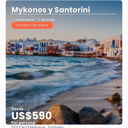
Mykonos y Santorini
2 DESTINOS
7 NOCHES
Circuito Terrestre
Desde
US$590
Por persona
DESTINOS
Mykonos · Santorini