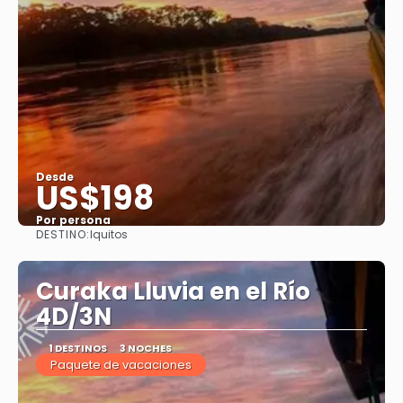
Desde
US$198
Por persona
DESTINO:
Iquitos
Ver
Curaka Lluvia en el Río
4D/3N
1 DESTINOS
3 NOCHES
Paquete de vacaciones