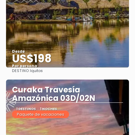
Desde
US$198
Por persona
DESTINO:
Iquitos
Ver
Curaka Travesía
Amazónica 03D/02N
1 DESTINOS
1 NOCHES
Paquete de vacaciones