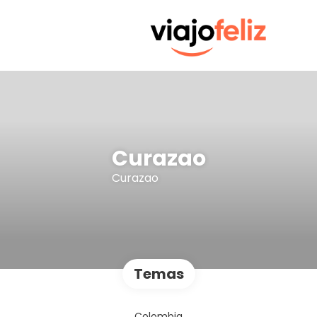
Curazao
Curazao
Temas
Colombia