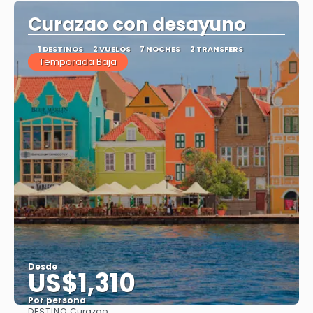
Curazao con desayuno
1 DESTINOS
2 VUELOS
7 NOCHES
2 TRANSFERS
Temporada Baja
Desde
US$1,310
Por persona
DESTINO:
Curazao