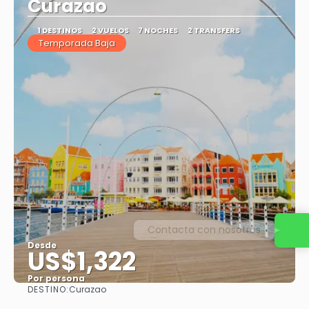
Curazao
1 DESTINOS
2 VUELOS
7 NOCHES
2 TRANSFERS
Temporada Baja
Contacta con nosotros
Desde
US$1,322
Por persona
DESTINO:
Curazao
Ver