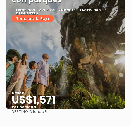
1 DESTINOS
2 VUELOS
7 NOCHES
1 ACTIVIDAD
2 TRANSFERS
Temporada Baja
Desde
US$1,571
Por persona
DESTINO:
Orlando FL
Ver