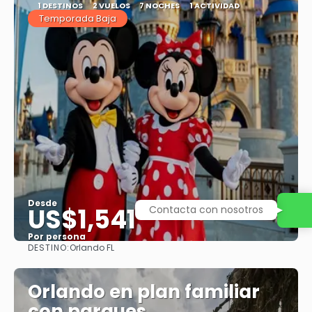
1 DESTINOS
2 VUELOS
7 NOCHES
1 ACTIVIDAD
Temporada Baja
Desde
US$1,541
Contacta con nosotros
Por persona
DESTINO:
Orlando FL
Ver
Orlando en plan familiar
con parques