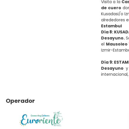
Visita a la
Cas
de cuero
don
Kusadasi/o Iz
alrededores e
Estambul
Día 8: KUSAD
Desayuno.
Sa
el
Mausoleo
Izmir-Estambu
Día 9: ESTAM
Desayuno
y 
internacional
Operador