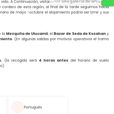
u vida. A Continuación, visitaremos
una galería de artículos
rdero de esta región, al final de la tarde seguimos hacia
erano de mayo -octubre el alojamiento podría ser Izmir y sus
e la
Mezquita de Ulucamii
, el
Bazar de Seda de Kozahan
y
miento
.
(En algunas salidas por motivos operativos el tramo
s.
(la recogida será
4 horas antes
del horario de vuelo
o).
Portugués