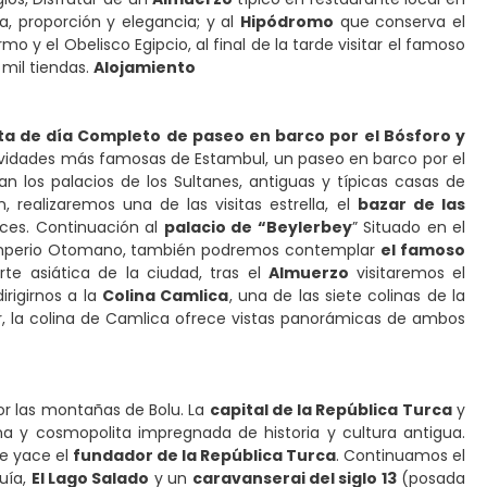
a, proporción y elegancia; y al
Hipódromo
que conserva el
 y el Obelisco Egipcio, al final de la tarde visitar el famoso
mil tiendas.
Alojamiento
ita de día Completo de paseo en barco por el Bósforo y
ctividades más famosas de Estambul, un paseo en barco por el
n los palacios de los Sultanes, antiguas y típicas casas de
 realizaremos una de las visitas estrella, el
bazar de las
nces. Continuación al
palacio de “Beylerbey
” Situado en el
el Imperio Otomano, también podremos contemplar
el famoso
e asiática de la ciudad, tras el
Almuerzo
visitaremos el
irigirnos a la
Colina Camlica
, una de las siete colinas de la
ar, la colina de Camlica ofrece vistas panorámicas de ambos
r las montañas de Bolu. La
capital de la República Turca
y
 y cosmopolita impregnada de historia y cultura antigua.
de yace el
fundador de la República Turca
. Continuamos el
uía,
El Lago Salado
y un
caravanserai del siglo 13
(posada