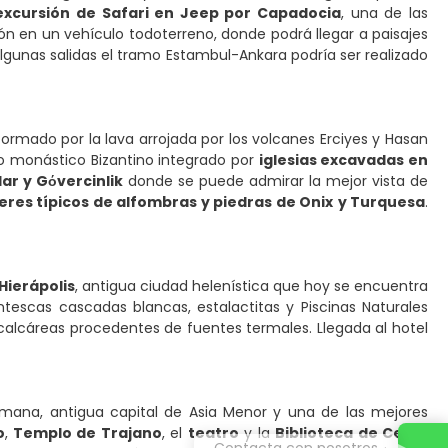
excursión de Safari en Jeep por Capadocia
, una de las
n en un vehículo todoterreno, donde podrá llegar a paisajes
lgunas salidas el tramo Estambul-Ankara podría ser realizado
, formado por la lava arrojada por los volcanes Erciyes y Hasan
jo monástico Bizantino integrado por
iglesias excavadas en
lar y Gόvercinlik
donde se puede admirar la mejor vista de
leres típicos de alfombras y piedras de Onix
y Turquesa
.
Hierápolis
, antigua ciudad helenística que hoy se encuentra
antescas cascadas blancas, estalactitas y Piscinas Naturales
 calcáreas procedentes de fuentes termales. Llegada al hotel
mana, antigua capital de Asia Menor y una de las mejores
o
,
Templo de Trajano
, el
teatro
y la
Biblioteca de Celso
.
Contacta con nosotros