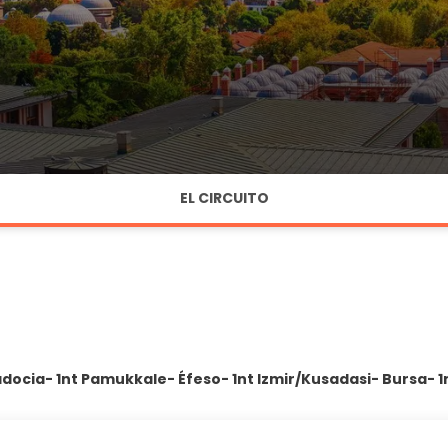
EL CIRCUITO
docia- 1nt Pamukkale- Éfeso- 1nt Izmir/Kusadasi- Bursa- 1