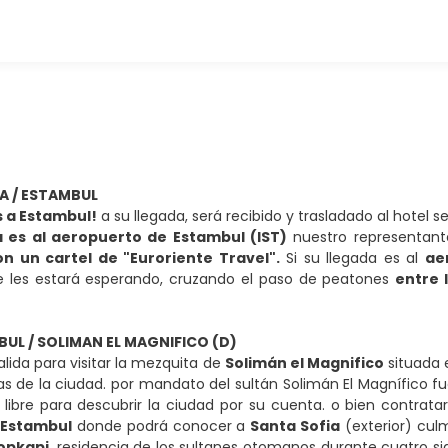
DA / ESTAMBUL
 a Estambul!
a su llegada, será recibido y trasladado al hotel 
a es al aeropuerto de Estambul (IST)
nuestro representante
n un cartel de "Euroriente Travel".
Si su llegada es al
ae
e les estará esperando, cruzando el paso de peatones
entre 
BUL / SOLIMAN EL MAGNIFICO (D)
lida para visitar la mezquita de
Solimán el Magnifico
situada 
 de la ciudad. por mandato del sultán Solimán El Magnífico fue
 libre para descubrir la ciudad por su cuenta. o bien contrata
 Estambul
donde podrá conocer a
Santa Sofia
(exterior) culm
Topkapi
, residencia de los sultanes otomanos durante cuatro sig