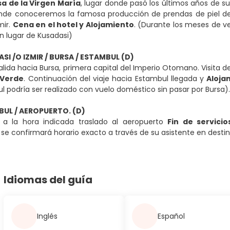
a de la Virgen María
, lugar donde pasó los últimos años de s
de conoceremos la famosa producción de prendas de piel de co
mir.
Cena en el hotel y Alojamiento
. (Durante los meses de v
n lugar de Kusadasi)
ASI /O IZMIR / BURSA / ESTAMBUL (D)
lida hacia Bursa, primera capital del Imperio Otomano. Visita d
 Verde
. Continuación del viaje hacia Estambul llegada y
Aloja
l podría ser realizado con vuelo doméstico sin pasar por Bursa).
BUL / AEROPUERTO. (D)
a la hora indicada traslado al aeropuerto
Fin de servicio
, se confirmará horario exacto a través de su asistente en destin
Idiomas del guía
Inglés
Español