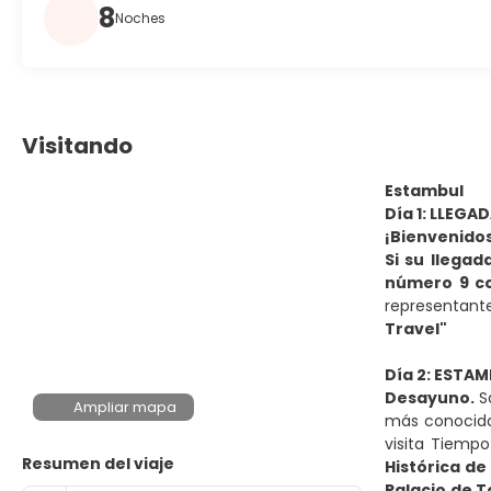
8
Noches
Visitando
Estambul
Día 1: LLEGA
¡Bienvenidos
Si su llegad
número 9 co
representant
Travel"
Día 2: ESTAM
Desayuno.
Sa
Ampliar mapa
más conocidas
visita Tiempo
Resumen del viaje
Histórica de
Palacio de 