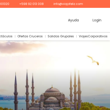
001320
+598 92 013 008
info@viajofeliz.com
Ayuda
Login
ctáculos
Ofertas Cruceros
Salidas Grupales
ViajesCorporativos