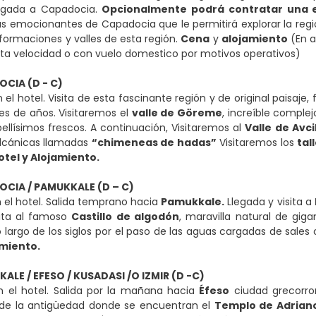
egada a Capadocia.
Opcionalmente
podrá contratar una 
 emocionantes de Capadocia que le permitirá explorar la regió
 formaciones y valles de esta región.
Cena
y
alojamiento
(En a
lta velocidad o con vuelo domestico por motivos operativos)
OCIA (D - C)
 el hotel. Visita de esta fascinante región y de original paisaje
es de años. Visitaremos el
valle de Göreme
, increíble comple
ellísimos frescos. A continuación, Visitaremos al
Valle de Avci
olcánicas llamadas
“chimeneas de hadas”
Visitaremos los
tal
otel y Alojamiento.
OCIA / PAMUKKALE (D – C)
 el hotel. Salida temprano hacia
Pamukkale.
Llegada y visita a
sita al famoso
Castillo de algodón
, maravilla natural de gig
 largo de los siglos por el paso de las aguas cargadas de sales
amiento.
KALE / EFESO / KUSADASI /O IZMIR (D -C)
 el hotel. Salida por la mañana hacia
Éfeso
ciudad grecorro
de la antigüedad donde se encuentran el
Templo de Adrian