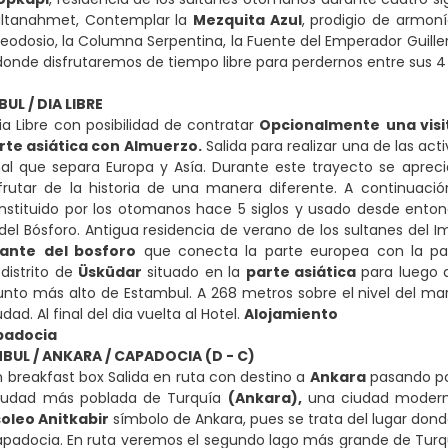
ultanahmet, Contemplar la
Mezquita Azul
, prodigio de armoní
eodosio, la Columna Serpentina, la Fuente del Emperador Guillermo
onde disfrutaremos de tiempo libre para perdernos entre sus 4 
UL / DIA LIBRE
Dia Libre con posibilidad de contratar
Opcionalmente
una vis
parte asiática con Almuerzo.
Salida para realizar una de las a
nal que separa Europa y Asía. Durante este trayecto se aprecia
rutar de la historia de una manera diferente. A continuación,
onstituido por los otomanos hace 5 siglos y usado desde ento
 del Bósforo. Antigua residencia de verano de los sultanes d
gante
del bosforo
que conecta la parte europea con la part
 distrito de
Üsküdar
situado en la
parte asiática
para luego d
unto más alto de Estambul. A 268 metros sobre el nivel del m
dad. Al final del dia vuelta al Hotel.
Alojamiento
padocia
MBUL / ANKARA / CAPADOCIA (D - C)
 breakfast box Salida en ruta con destino a
Ankara
pasando po
ciudad más poblada de Turquía
(Ankara),
una ciudad moderna
oleo Anitkabir
símbolo de Ankara, pues se trata del lugar don
apadocia. En ruta veremos el segundo lago más grande de Turq