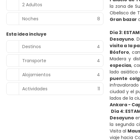
2 Adultos
la zona de S
Obelisco de T
Noches
8
Gran bazar
d
Día 3: ESTAMB
Esta idea incluye
Desayuno
. 
visita a la 
Destinos
4
Bósforo
, ca
Madera y disf
Transporte
4
especias
, c
lado asiático
Alojamientos
4
puente col
infravalorado
Actividades
11
ciudad y el p
lados de la ciu
Ankara - Ca
Día 4: ESTA
Desayuno
en
la segunda 
Visita al
Maus
viaje hacia C