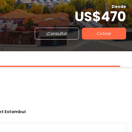
Desde
US$470
¡Consulta!
Cotizar
nt Estambul