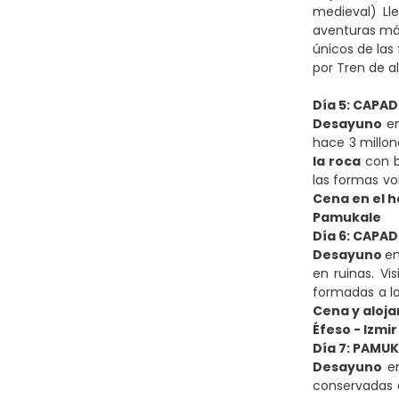
medieval) Ll
aventuras más
únicos de las
por Tren de a
Día 5: CAPAD
Desayuno
en
hace 3 millon
la roca
con b
las formas v
Cena en el h
Pamukale
Día 6: CAPAD
Desayuno
en
en ruinas. Vi
formadas a lo
Cena y aloj
Éfeso - Izmir
Día 7: PAMUK
Desayuno
en
conservadas 