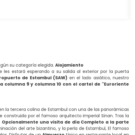
según su categoría elegida.
Alojamiento
 les estará esperando a su salida al exterior por la puerta
ropuerto de Estambul (SAW)
en el lado asiático, nuestro
la columna 9 y columna 10 con el
cartel de "Euroriente
en la tercera colina de Estambul con una de las panorámicas
 construida por el famoso arquitecto imperial Sinan. Tras la
r
Opcionalmente una visita de día Completo a la parte
inación del arte bizantino, y la perla de Estambul, El famoso
los, Disfrutar de un
Almuerzo
típico en restaurante local en