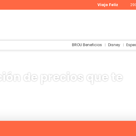
Viajo Feliz
29
BROU Beneficios
Disney
Espe
ión de precios que te
elo+Hotel
Actividades
Circuitos
Alq