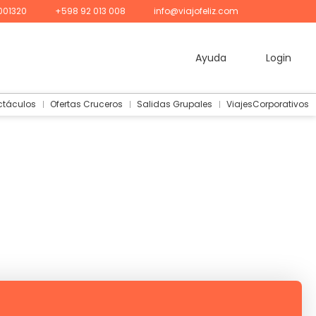
001320
+598 92 013 008
info@viajofeliz.com
Ayuda
Login
ctáculos
Ofertas Cruceros
Salidas Grupales
ViajesCorporativos
uiler de Auto
Traslados
Creá tu viaje