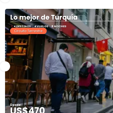
Lo mejor de Turquía
4 DESTINOS
4 VUELOS
8 NOCHES
Circuito Terrestre
Desde
US$470