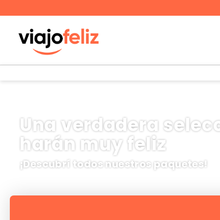
Una verdadera selecc
harán muy feliz
¡Descubrí todos nuestros paquetes!
Vuelos
Hoteles
Vu
+