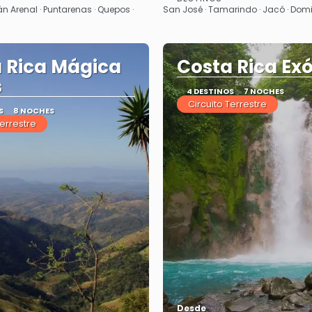
Ver
Ver
n Arenal · Puntarenas · Quepos ·
San José · Tamarindo · Jacó · Domi
 Rica Mágica
Costa Rica Exó
s
4 DESTINOS
7 NOCHES
Circuito Terrestre
S
8 NOCHES
Terrestre
Desde