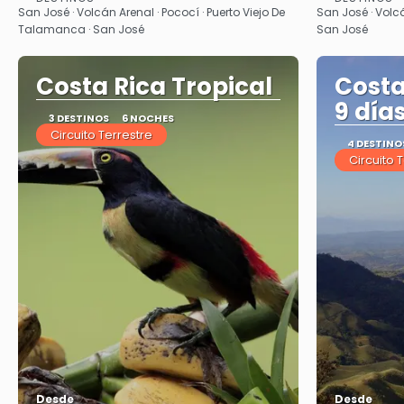
Ver
San José · Volcán Arenal · Pococí · Puerto Viejo De
San José · Volcá
Talamanca · San José
San José
Costa Rica Tropical
Costa
9 día
3 DESTINOS
6 NOCHES
Circuito Terrestre
4 DESTINO
Circuito 
Desde
Desde