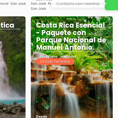
Ver
Contacta con nosotros
nical · San José
San José · Pococí · Volcán Arenal · Monteverde ·
San José
tica
Costa Rica Esencial
- Paquete con
Parque Nacional de
Manuel Antonio.
5 DESTINOS
9 NOCHES
Circuito Terrestre
Desde