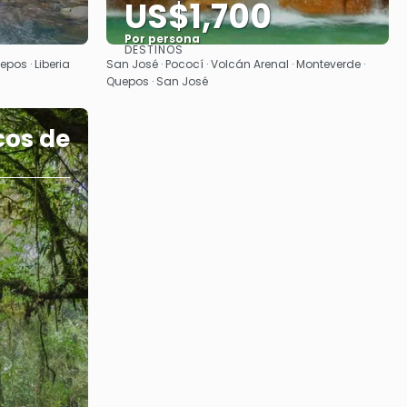
US$1,700
Por persona
DESTINOS
Ver
epos · Liberia
San José · Pococí · Volcán Arenal · Monteverde ·
Quepos · San José
cos de