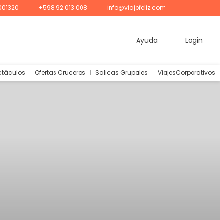
001320
+598 92 013 008
info@viajofeliz.com
Ayuda
Login
ctáculos
Ofertas Cruceros
Salidas Grupales
ViajesCorporativos