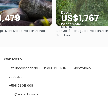
Desde
1,479
US$1,767
a
Por persona
DESTINOS
Ver
Ver
ja · Monteverde · Volcán Arenal
San José · Tortuguero · Volcán Aren
San José
Contacto
Pza Independencia 831 Piso8 Of.805 11200 - Montevideo
29001320
+598 92 013 008
info@viajofeliz.com