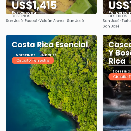
US$1,415
US$
Por persona
Por person
DESTINOS
DESTINOS
Ver
San José · Pococí · Volcán Arenal · San José
San José · Tortu
San José
Costa Rica Esencial
Casca
Y Bos
5 DESTINOS
9 NOCHES
Rica
Circuito Terrestre
3 DESTINO
Circuito 