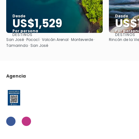
Desde
Desde
US$1,529
US$
Por persona
Por person
DESTINOS
DESTINOS
Ver
San José · Pococí · Volcán Arenal · Monteverde ·
Rincón de la Vie
Tamarindo · San José
Agencia