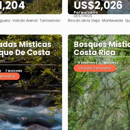
1,204
US$2,026
a
Por persona
DESTINOS
Ver
Ver
guero · Volcán Arenal · Tamarindo ·
Rincón de la Vieja · Monteverde · Qu
das Místicas
Bosques Místi
que De Costa
Costa Rica
4 DESTINOS
7 NOCHES
Circuito Terrestre
S
7 NOCHES
Terrestre