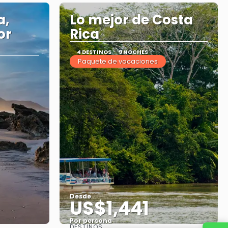
a,
Lo mejor de Costa
or
Rica
4 DESTINOS
9 NOCHES
Paquete de vacaciones
Desde
US$1,441
Por persona
DESTINOS