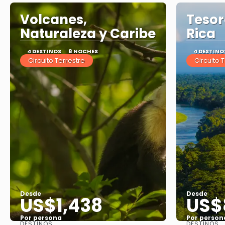
Volcanes,
Tesor
Naturaleza y Caribe
Rica
4 DESTINOS
8 NOCHES
4 DESTINO
Circuito Terrestre
Circuito 
Desde
Desde
US$1,438
US$
Por persona
Por person
DESTINOS
DESTINOS