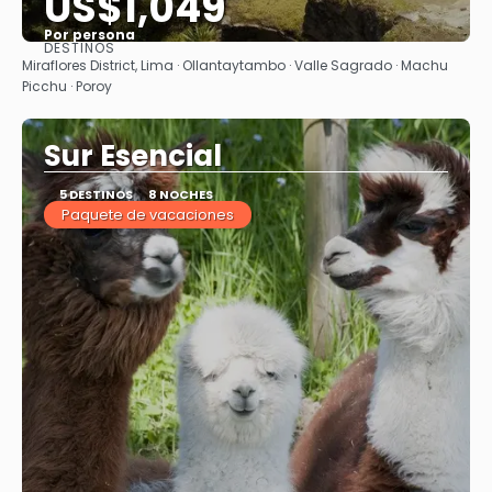
US$1,049
Por persona
DESTINOS
Ver
Miraflores District, Lima · Ollantaytambo · Valle Sagrado · Machu
Picchu · Poroy
Sur Esencial
5 DESTINOS
8 NOCHES
Paquete de vacaciones