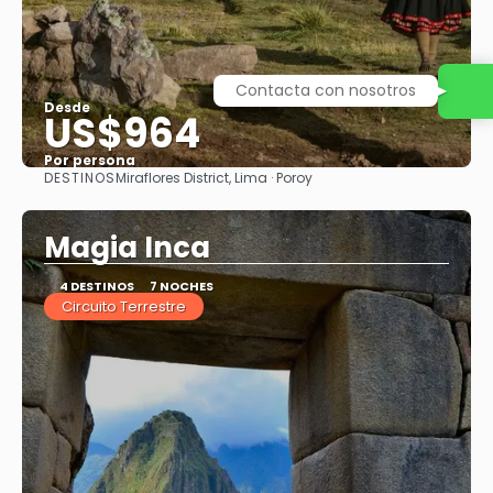
Contacta con nosotros
Desde
US$964
Por persona
DESTINOS
Miraflores District, Lima · Poroy
Ver
Magia Inca
4 DESTINOS
7 NOCHES
Circuito Terrestre