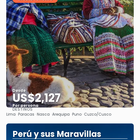
Desde
US$2,127
Por persona
DESTINOS
Ver
Lima · Paracas · Nasca · Arequipa · Puno · Cuzco/Cusco
Perú y sus Maravillas