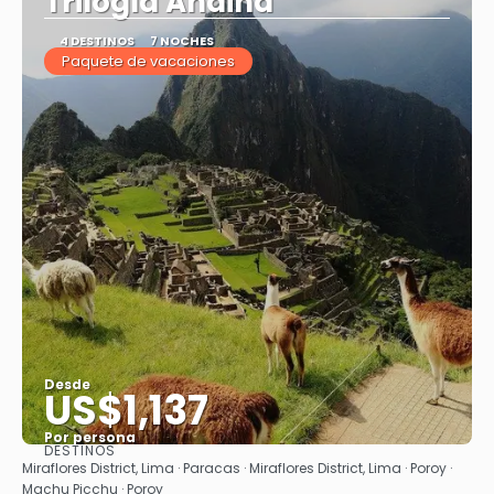
Trilogía Andina
4 DESTINOS
7 NOCHES
Paquete de vacaciones
Desde
US$1,137
Por persona
DESTINOS
Ver
Miraflores District, Lima · Paracas · Miraflores District, Lima · Poroy ·
Machu Picchu · Poroy