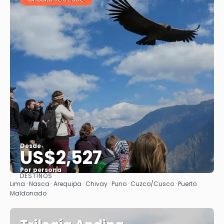
Desde
US$2,527
Por persona
DESTINOS
Ver
Lima · Nasca · Arequipa · Chivay · Puno · Cuzco/Cusco · Puerto
Maldonado