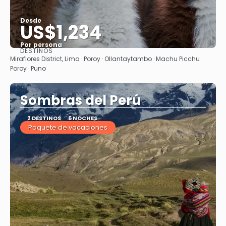
Desde
US$1,234
Por persona
DESTINOS
Ver
Miraflores District, Lima · Poroy · Ollantaytambo · Machu Picchu ·
Poroy · Puno
Sombras del Perú
2 DESTINOS
6 NOCHES
Paquete de vacaciones