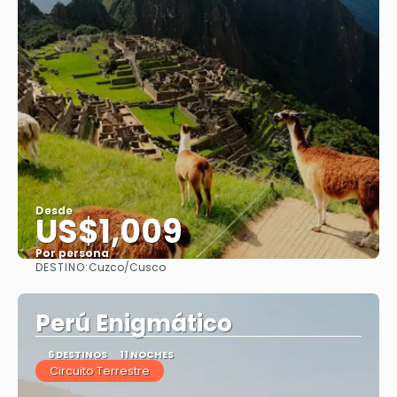
Desde
US$1,009
Por persona
DESTINO:
Cuzco/Cusco
Ver
Perú Enigmático
6 DESTINOS
11 NOCHES
Circuito Terrestre