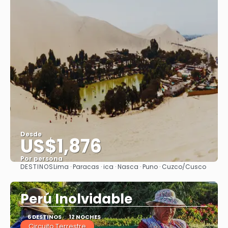
Desde
US$1,876
Por persona
DESTINOS
Lima · Paracas · ica · Nasca · Puno · Cuzco/Cusco
Ver
Perú Inolvidable
6 DESTINOS
12 NOCHES
Circuito Terrestre