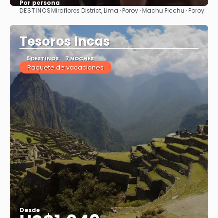
Por persona
DESTINOS
Miraflores District, Lima · Poroy · Machu Picchu · Poroy
Ver
Tesoros Incas
5 DESTINOS
7 NOCHES
Paquete de vacaciones
Desde