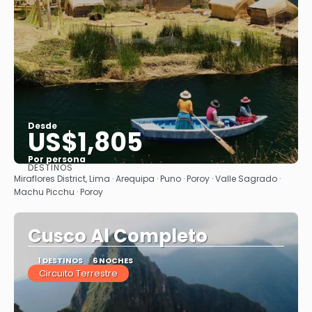
Desde
US$1,805
Por persona
DESTINOS
Ver
Miraflores District, Lima · Arequipa · Puno · Poroy · Valle Sagrado ·
Machu Picchu · Poroy
Cusco Al Completo
1 DESTINOS
6 NOCHES
Circuito Terrestre