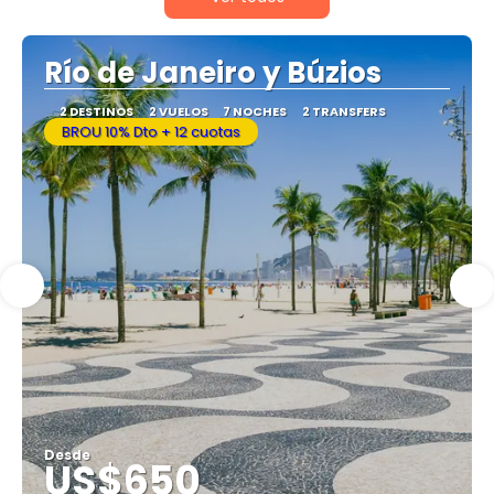
Río de Janeiro y Búzios
2 DESTINOS
2 VUELOS
7 NOCHES
2 TRANSFERS
BROU 10% Dto + 12 cuotas
Desde
US$650