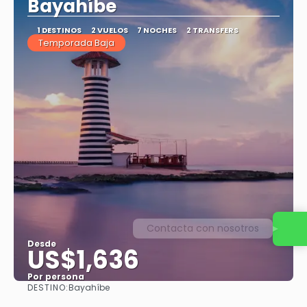
Bayahíbe
1 DESTINOS
2 VUELOS
7 NOCHES
2 TRANSFERS
Temporada Baja
Contacta con nosotros
Desde
US$1,636
Por persona
DESTINO:
Bayahíbe
Ver