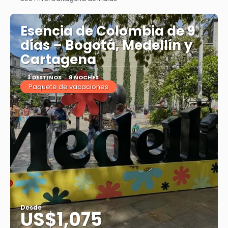
Ver
Esencia de Colombia de 9
días – Bogotá, Medellín y
Cartagena
3 DESTINOS
8 NOCHES
Paquete de vacaciones
Desde
US$1,075