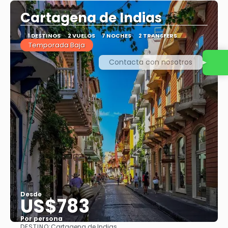
Cartagena de Indias
1 DESTINOS
2 VUELOS
7 NOCHES
2 TRANSFERS
Temporada Baja
Contacta con nosotros
Desde
US$783
Por persona
DESTINO:
Cartagena de Indias