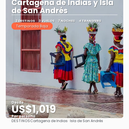
Cartagena de Indias y Isla
de San Andrés
2 DESTINOS
3 VUELOS
7 NOCHES
4 TRANSFERS
Temporada Baja
Desde
US$1,019
Por persona
DESTINOS
Cartagena de Indias · Isla de San Andrés
Ver