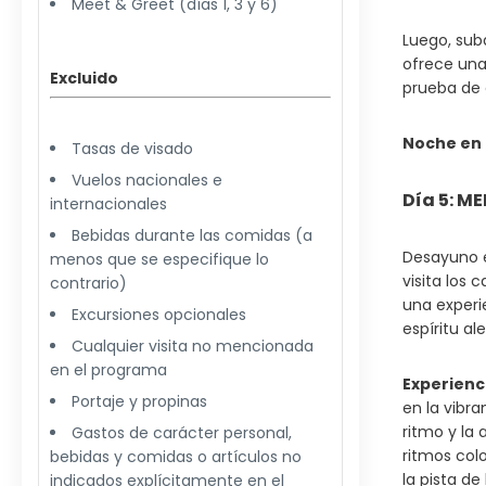
Meet & Greet (días 1, 3 y 6)
Luego, sub
ofrece una 
Excluido
prueba de 
Noche en 
Tasas de visado
Vuelos nacionales e
Día 5: ME
internacionales
Bebidas durante las comidas (a
Desayuno e
menos que se especifique lo
visita los
contrario)
una experi
Excursiones opcionales
espíritu al
Cualquier visita no mencionada
en el programa
Experienci
Portaje y propinas
en la vibr
ritmo y la
Gastos de carácter personal,
ritmos col
bebidas y comidas o artículos no
la pista de
indicados explícitamente en el