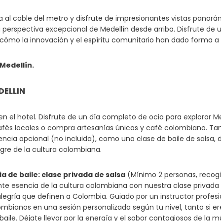
a al cable del metro y disfrute de impresionantes vistas panor
perspectiva excepcional de Medellín desde arriba. Disfrute de un
cómo la innovación y el espíritu comunitario han dado forma a 
Medellín.
DELLIN
n el hotel. Disfrute de un día completo de ocio para explorar Me
 cafés locales o compra artesanías únicas y café colombiano. T
encia opcional (no incluida), como una clase de baile de salsa, 
egre de la cultura colombiana.
a de baile: clase privada de salsa
(Mínimo 2 personas, recogid
ante esencia de la cultura colombiana con nuestra clase privada 
 alegría que definen a Colombia. Guiado por un instructor profes
ombianos en una sesión personalizada según tu nivel, tanto si er
 baile. Déjate llevar por la energía y el sabor contagiosos de l