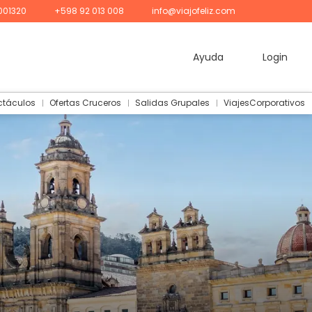
001320
+598 92 013 008
info@viajofeliz.com
Ayuda
Login
ctáculos
Ofertas Cruceros
Salidas Grupales
ViajesCorporativos