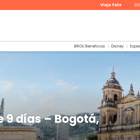
Viajo Feliz
29
BROU Beneficios
Disney
Espe
 9 días – Bogotá,