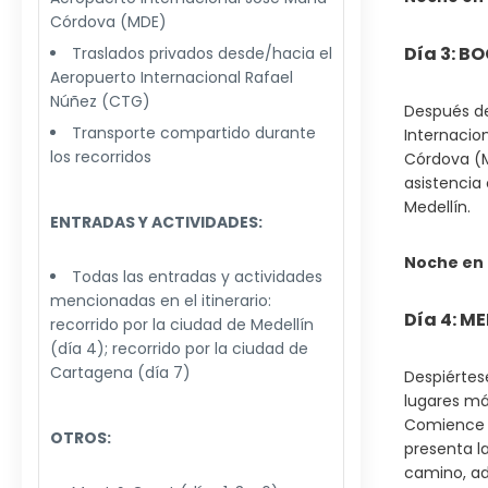
Córdova (MDE)
Día 3: BO
Traslados privados desde/hacia el
Aeropuerto Internacional Rafael
Núñez (CTG)
Después de
Transporte compartido durante
Internacion
los recorridos
Córdova (M
asistencia
Medellín.
ENTRADAS Y ACTIVIDADES:
Noche en 
Todas las entradas y actividades
mencionadas en el itinerario:
Día 4: M
recorrido por la ciudad de Medellín
(día 4); recorrido por la ciudad de
Cartagena (día 7)
Despiértese
lugares má
Comience e
OTROS:
presenta la
camino, ad