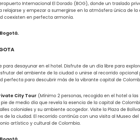
eropuerto Internacional El Dorado (BOG), donde un traslado priva
ra relajarse y empezar a sumergirse en la atmósfera única de la 
 coexisten en perfecta armonía.
 Bogotá.
OGOTA
e para desayunar en el hotel. Disfrute de un día libre para expl
disfrutar del ambiente de la ciudad o unirse al recorrido opciona
d perfecta para descubrir más de la vibrante capital de Colomb
rivate City Tour
(Mínimo 2 personas, recogida en el hotel a las
 pie de medio día que revela la esencia de la capital de Colombia
calles coloniales y su ambiente acogedor. Visite la Plaza de Bol
 de la ciudad. El recorrido continúa con una visita al Museo del
onio artístico y cultural de Colombia.
 Bogotá.