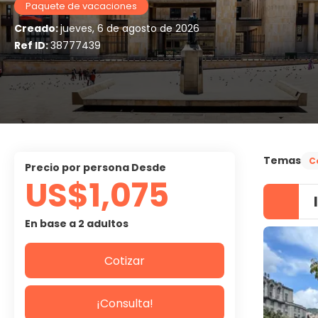
Paquete de vacaciones
Creado:
jueves, 6 de agosto de 2026
Ref ID:
38777439
Temas
C
precio por persona Desde
US$1,075
En base a 2 adultos
Cotizar
¡Consulta!