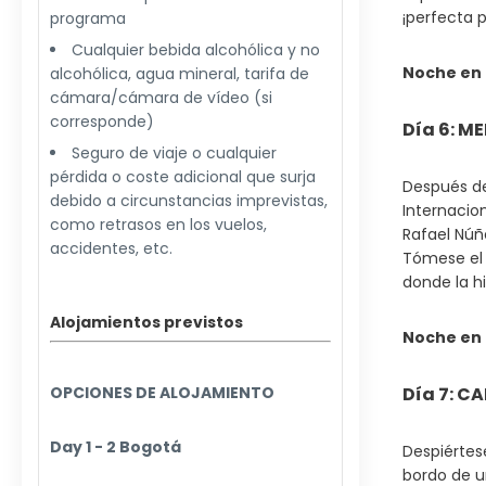
¡perfecta 
programa
Cualquier bebida alcohólica y no
Noche en 
alcohólica, agua mineral, tarifa de
cámara/cámara de vídeo (si
corresponde)
Día 6: M
Seguro de viaje o cualquier
pérdida o coste adicional que surja
Después de
debido a circunstancias imprevistas,
Internacio
como retrasos en los vuelos,
Rafael Núñ
accidentes, etc.
Tómese el 
donde la hi
Alojamientos previstos
Noche en
OPCIONES DE ALOJAMIENTO
Día 7: C
Day 1 - 2 Bogotá
Despiértes
bordo de u