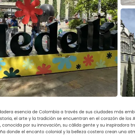
rdadera esencia de Colombia a través de sus ciudades más emble
storia, el arte y la tradición se encuentran en el corazón de los
, conocida por su innovación, su cálida gente y su inspiradora t
eña donde el encanto colonial y la belleza costera crean una at