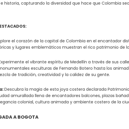
 e historia, capturando la diversidad que hace que Colombia sea
ESTACADOS:
xplore el corazón de la capital de Colombia en el encantador dist
tóricas y lugares emblemáticos muestran el rico patrimonio de l
Experimente el vibrante espíritu de Medellín a través de sus call
monumentales esculturas de Fernando Botero hasta los animados
zcla de tradición, creatividad y la calidez de su gente.
a:
Descubra la magia de esta joya costera declarada Patrimoni
iudad amurallada llena de encantadores balcones, plazas bañadas
legancia colonial, cultura animada y ambiente costero de la c
LEGADA A BOGOTA