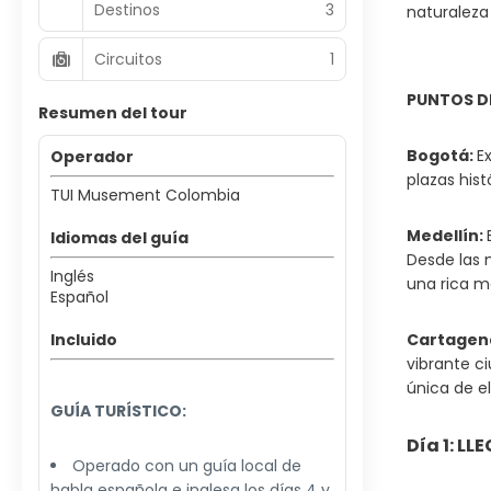
Destinos
3
naturaleza
Circuitos
1
PUNTOS D
Resumen del tour
Bogotá:
E
Operador
plazas his
TUI Musement Colombia
Medellín:
Idiomas del guía
Desde las 
Inglés
una rica me
Español
Incluido
Cartagen
vibrante c
única de e
GUÍA TURÍSTICO:
Día 1: L
Operado con un guía local de
habla española e inglesa los días 4 y