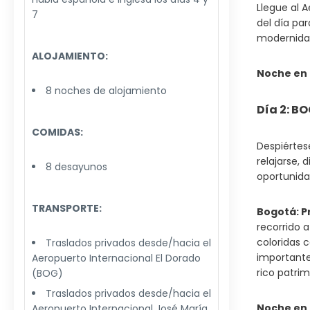
Llegue al A
7
del día pa
modernidad
ALOJAMIENTO:
Noche en
8 noches de alojamiento
Día 2: B
COMIDAS:
Despiértes
relajarse, 
8 desayunos
oportunida
TRANSPORTE:
Bogotá: P
recorrido a
coloridas 
Traslados privados desde/hacia el
importantes
Aeropuerto Internacional El Dorado
rico patrim
(BOG)
Traslados privados desde/hacia el
Noche en
Aeropuerto Internacional José María