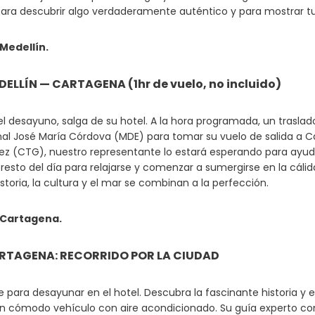
para descubrir algo verdaderamente auténtico y para mostrar tu
Medellín.
EDELLÍN — CARTAGENA (1hr de vuelo, no incluido)
l desayuno, salga de su hotel. A la hora programada, un traslado
nal José María Córdova (MDE) para tomar su vuelo de salida a Car
ez (CTG), nuestro representante lo estará esperando para ayuda
resto del día para relajarse y comenzar a sumergirse en la cál
storia, la cultura y el mar se combinan a la perfección.
 Cartagena.
ARTAGENA: RECORRIDO POR LA CIUDAD
e para desayunar en el hotel. Descubra la fascinante historia y 
n cómodo vehículo con aire acondicionado. Su guía experto compa