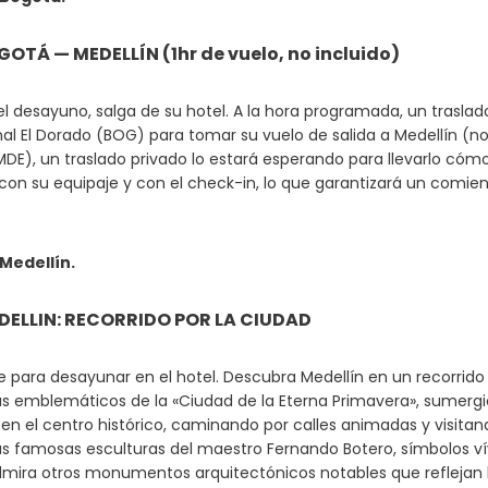
GOTÁ — MEDELLÍN (1hr de vuelo, no incluido)
l desayuno, salga de su hotel. A la hora programada, un traslado
al El Dorado (BOG) para tomar su vuelo de salida a Medellín (no 
DE), un traslado privado lo estará esperando para llevarlo cómod
 con su equipaje y con el check-in, lo que garantizará un comie
Medellín.
EDELLIN: RECORRIDO POR LA CIUDAD
 para desayunar en el hotel. Descubra Medellín en un recorrido p
s emblemáticos de la «Ciudad de la Eterna Primavera», sumergiénd
n el centro histórico, caminando por calles animadas y visitand
s famosas esculturas del maestro Fernando Botero, símbolos vívid
mira otros monumentos arquitectónicos notables que reflejan l