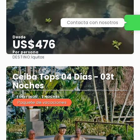
Contacta con nosotros
Desde
US$476
Por persona
DESTINO:
Iquitos
Ver
Ceiba Tops 04 Días - 03t
Noches
1 DESTINOS
3 NOCHES
Paquete de vacaciones