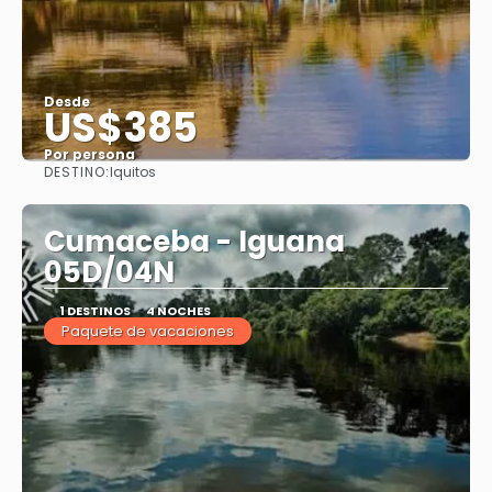
Desde
US$385
Por persona
DESTINO:
Iquitos
Ver
Cumaceba - Iguana
05D/04N
1 DESTINOS
4 NOCHES
Paquete de vacaciones