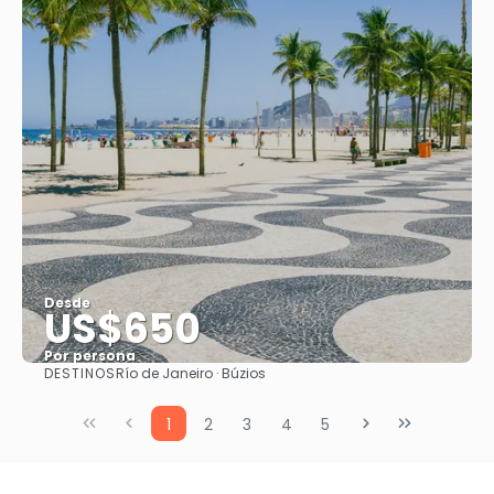
Desde
US$650
Por persona
DESTINOS
Río de Janeiro · Búzios
Ver
1
2
3
4
5