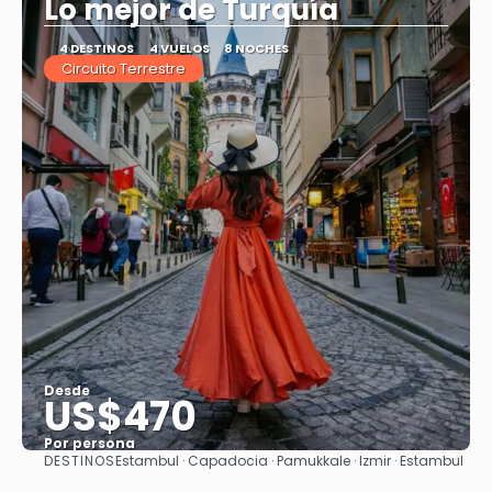
Lo mejor de Turquía
4 DESTINOS
4 VUELOS
8 NOCHES
Circuito Terrestre
Desde
US$470
Por persona
DESTINOS
Estambul · Capadocia · Pamukkale · Izmir · Estambul
Ver