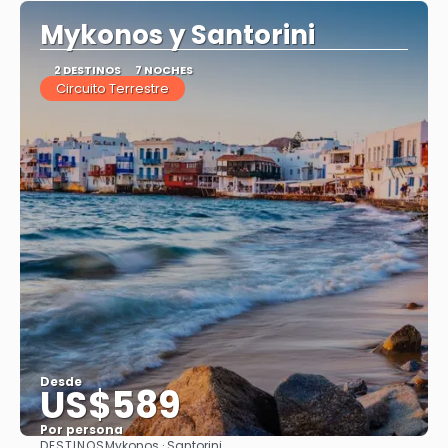
Mykonos y Santorini
2 DESTINOS
7 NOCHES
Circuito Terrestre
Desde
US$589
Por persona
DESTINOS
Mykonos · Santorini