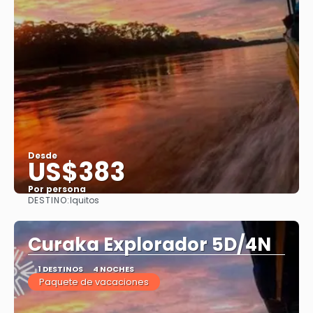
Desde
US$383
Por persona
DESTINO:
Iquitos
Ver
Curaka Explorador 5D/4N
1 DESTINOS
4 NOCHES
Paquete de vacaciones