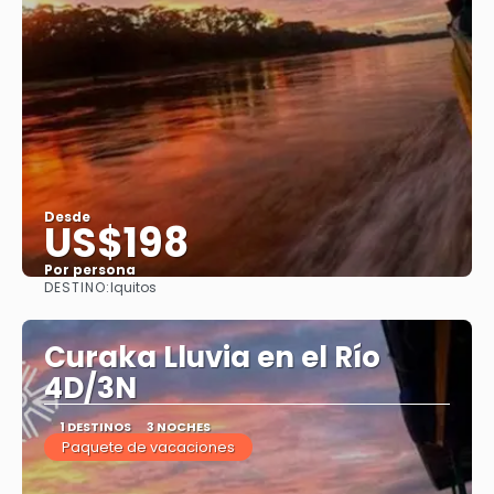
Desde
US$198
Por persona
DESTINO:
Iquitos
Ver
Curaka Lluvia en el Río
4D/3N
1 DESTINOS
3 NOCHES
Paquete de vacaciones