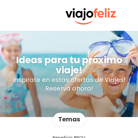
Ideas para tu próximo
viaje!
Inspirate en estas ofertas de Viajes!
Reservá ahora!
Temas
Beneficio BROU