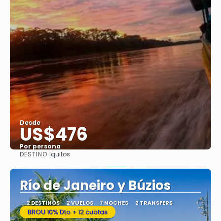
Desde
US$476
Por persona
DESTINO:
Iquitos
Ver
Río de Janeiro y Búzios
2 DESTINOS
2 VUELOS
7 NOCHES
2 TRANSFERS
BROU 10% Dto + 12 cuotas