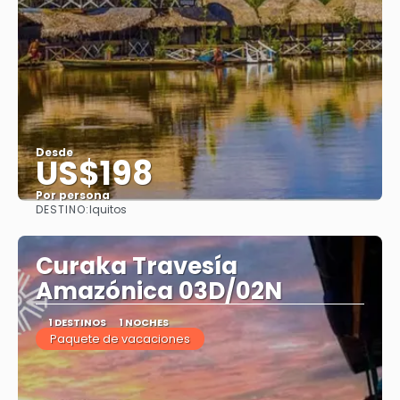
Desde
US$198
Por persona
DESTINO:
Iquitos
Ver
Curaka Travesía
Amazónica 03D/02N
1 DESTINOS
1 NOCHES
Paquete de vacaciones