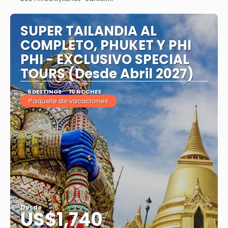
Ver
SUPER TAILANDIA AL
COMPLETO, PHUKET Y PHI
PHI - EXCLUSIVO SPECIAL
TOURS (Desde Abril 2027)
6 DESTINOS
10 NOCHES
Paquete de vacaciones
Desde
US$1,740