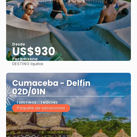
Desde
US$930
Por persona
DESTINO:
Iquitos
Ver
Cumaceba - Delfín
02D/01N
1 DESTINOS
1 NOCHES
Paquete de vacaciones