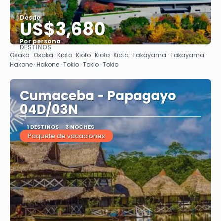
Desde
US$3,680
Por persona
DESTINOS
Ver
Osaka · Osaka · Kioto · Kioto · Kioto · Kioto · Takayama · Takayama ·
Hakone · Hakone · Tokio · Tokio · Tokio
Cumaceba - Papagayo
04D/03N
1 DESTINOS
3 NOCHES
Paquete de vacaciones