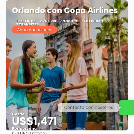
Orlando con Copa Airlines
1 DESTINOS
2 VUELOS
7 NOCHES
1 ACTIVIDAD
2 TRANSFERS
Copa Vacaciones
Contacta con nosotros
Desde
US$1,471
Por persona
DESTINO:
Orlando FL