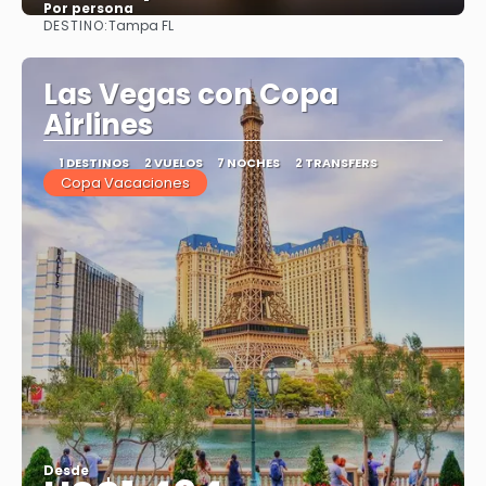
Por persona
DESTINO:
Tampa FL
Ver
Las Vegas con Copa
Airlines
1 DESTINOS
2 VUELOS
7 NOCHES
2 TRANSFERS
Copa Vacaciones
Desde