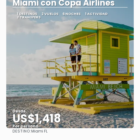
Miami con Copa Airlines
1 DESTINOS
2 VUELOS
6 NOCHES
1 ACTIVIDAD
2 TRANSFERS
Desde
US$1,418
Por persona
DESTINO:
Miami FL
Ver