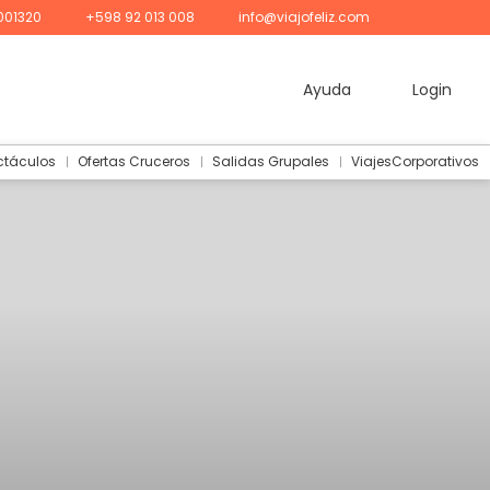
001320
+598 92 013 008
info@viajofeliz.com
Ayuda
Login
ctáculos
Ofertas Cruceros
Salidas Grupales
ViajesCorporativos