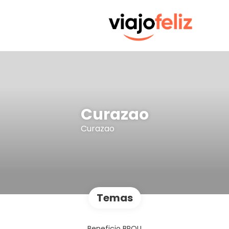
Curazao
Curazao
Temas
Beneficio BROU