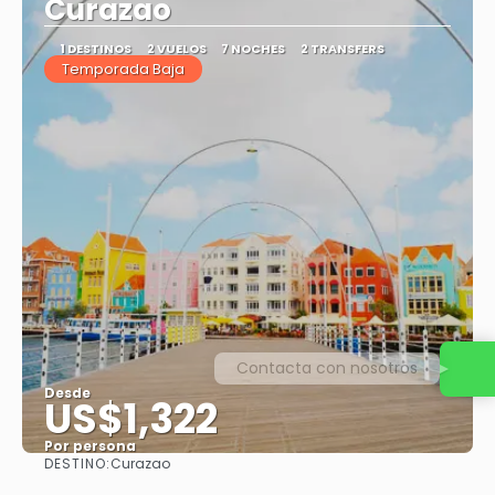
Curazao
1 DESTINOS
2 VUELOS
7 NOCHES
2 TRANSFERS
Temporada Baja
Contacta con nosotros
Desde
US$1,322
Por persona
DESTINO:
Curazao
Ver