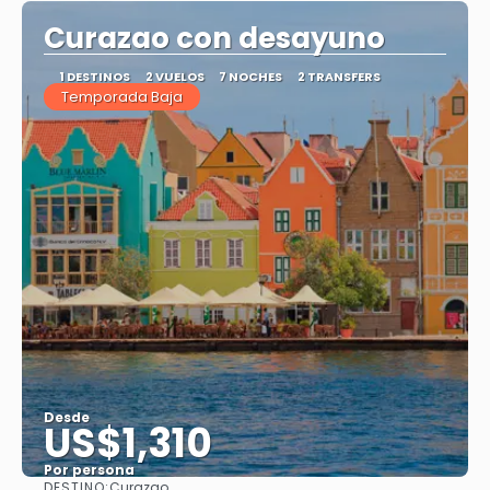
Curazao con desayuno
1 DESTINOS
2 VUELOS
7 NOCHES
2 TRANSFERS
Temporada Baja
Desde
US$1,310
Por persona
DESTINO:
Curazao