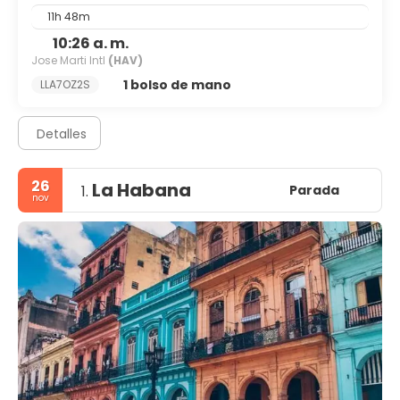
11h 48m
10:26 a. m.
Jose Marti Intl
(HAV)
1 bolso de mano
LLA7OZ2S
Detalles
26
La Habana
Parada
1.
nov