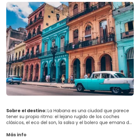
Sobre el destino:
La Habana es una ciudad que parece
tener su propio ritmo: el lejano rugido de los coches
clásicos, el eco del son, la salsa y el bolero que emana de
las puertas, y la brisa marina que llega desde el Malecón.
En La Habana Vieja, las fachadas de colores pastel se
Más info