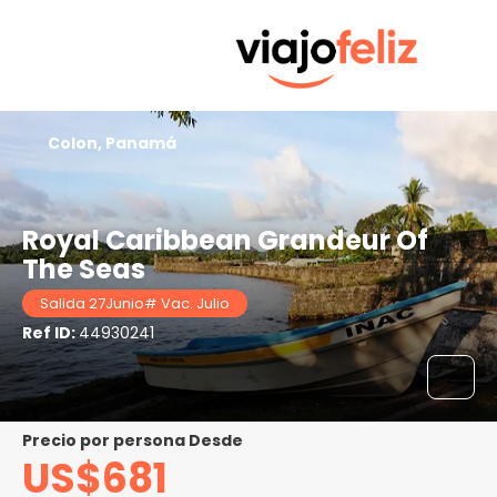
Colon, Panamá
Royal Caribbean Grandeur Of
The Seas
Salida 27Junio# Vac. Julio
Ref ID:
44930241
precio por persona Desde
US$681