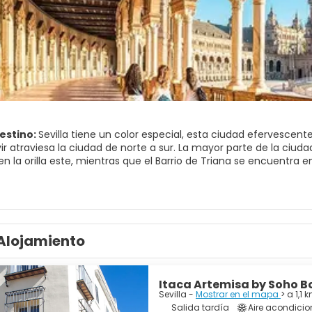
destino:
Sevilla tiene un color especial, esta ciudad efervescente 
ir atraviesa la ciudad de norte a sur. La mayor parte de la ciud
en la orilla este, mientras que el Barrio de Triana se encuentra e
an los bares y las calles. Durante el día, la diversidad del patr
 y ahora, hordas de turistas, todos han intentado reclamar Sevil
ión de los recién llegados. Desde la calle, la catedral parece p
s dimensiones. Enormes pilares sostienen el techo abovedado, y l
a Giralda, que fue el alminar de la mezquita almohade. Desde la 
Alojamiento
de la ciudad, originalmente cubierto de azulejos de oro, vela la ciud
ravillosa, todo cobra un aire místico capaz de hipnotizarnos, y s
Itaca Artemisa by Soho B
Sevilla -
Mostrar en el mapa
> a 1,1
Salida tardía
Aire acondici