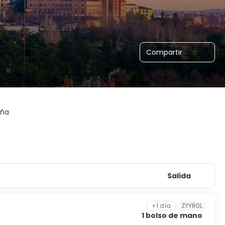
Compartir
aña
Salida
+1 día
ZYYR0L
1 bolso de mano