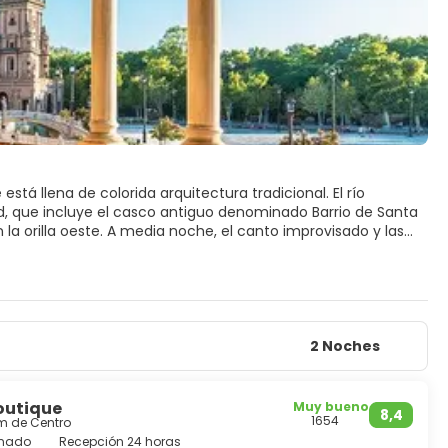
está llena de colorida arquitectura tradicional. El río
ad, que incluye el casco antiguo denominado Barrio de Santa
n la orilla oeste. A media noche, el canto improvisado y las
imonio de la ciudad se hace evidente. Los romanos, árabes,
la como suya. De hecho, Sevilla nunca ha dejado de despertar
oco impresionante; hay que ver el interior para hacerse una
a riqueza de sus tesoros es fabuloso. Otra gran vista de la
cima, hay una vista fantástica de la ciudad. La Torre del Oro,
ad como siempre lo ha hecho desde 1220. Sevilla de
2 Noches
i sabes vivirlo, caerás en su hechizo.
outique
Muy bueno
8,4
1654
 km de Centro
onado
Recepción 24 horas