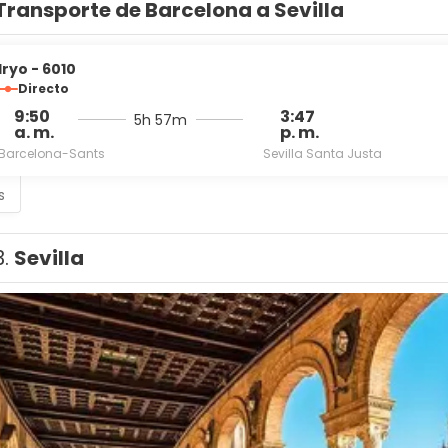
Transporte de Barcelona a Sevilla
Iryo - 6010
Directo
9:50
3:47
5h 57m
a. m.
p. m.
Barcelona-Sants
Sevilla Santa Justa
s
3.
Sevilla