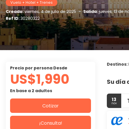
Vuelo + Hotel + Trenes
Creado:
viernes, 4 de julio de 2025
-
Salida:
jueves, 13 de 
Ref ID:
30280322
Destinos:
precio por persona Desde
US$1,990
Su día 
En base a 2 adultos
13
nov
Cotizar
¡Consulta!