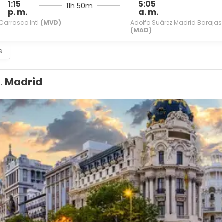
1:15
5:05
11h 50m
p. m.
a. m.
Carrasco Intl
(MVD)
Adolfo Suárez Madrid Barajas
(MAD)
s
1.
Madrid