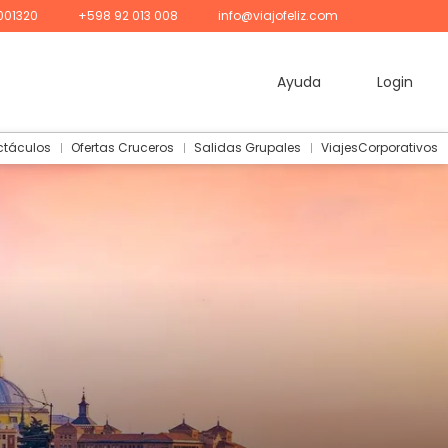
001320
+598 92 013 008
info@viajofeliz.com
Ayuda
Login
ctáculos
Ofertas Cruceros
Salidas Grupales
ViajesCorporativos