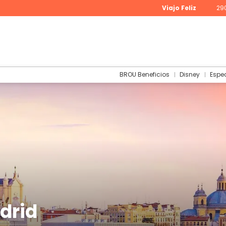
Viajo Feliz
29
BROU Beneficios
Disney
Espe
drid