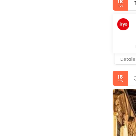
18
nov
Detalle
18
nov