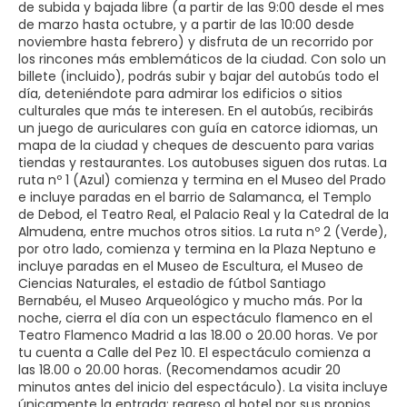
de subida y bajada libre (a partir de las 9:00 desde el mes
de marzo hasta octubre, y a partir de las 10:00 desde
noviembre hasta febrero) y disfruta de un recorrido por
los rincones más emblemáticos de la ciudad. Con solo un
billete (incluido), podrás subir y bajar del autobús todo el
día, deteniéndote para admirar los edificios o sitios
culturales que más te interesen. En el autobús, recibirás
un juego de auriculares con guía en catorce idiomas, un
mapa de la ciudad y cheques de descuento para varias
tiendas y restaurantes. Los autobuses siguen dos rutas. La
ruta nº 1 (Azul) comienza y termina en el Museo del Prado
e incluye paradas en el barrio de Salamanca, el Templo
de Debod, el Teatro Real, el Palacio Real y la Catedral de la
Almudena, entre muchos otros sitios. La ruta nº 2 (Verde),
por otro lado, comienza y termina en la Plaza Neptuno e
incluye paradas en el Museo de Escultura, el Museo de
Ciencias Naturales, el estadio de fútbol Santiago
Bernabéu, el Museo Arqueológico y mucho más. Por la
noche, cierra el día con un espectáculo flamenco en el
Teatro Flamenco Madrid a las 18.00 o 20.00 horas. Ve por
tu cuenta a Calle del Pez 10. El espectáculo comienza a
las 18.00 o 20.00 horas. (Recomendamos acudir 20
minutos antes del inicio del espectáculo). La visita incluye
únicamente la entrada; regreso al hotel por sus propios