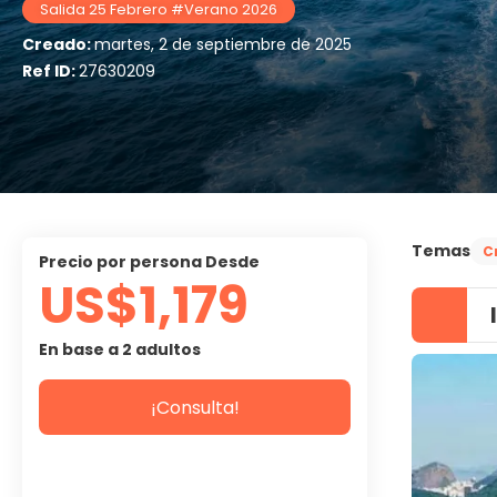
Salida 25 Febrero #Verano 2026
Creado:
martes, 2 de septiembre de 2025
Ref ID:
27630209
Temas
C
precio por persona Desde
US$1,179
En base a 2 adultos
¡Consulta!