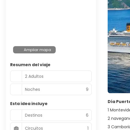
Ampliar mapa
Resumen del viaje
2 Adultos
Noches
9
Día Puert
Esta idea incluye
1 Montevid
Destinos
6
2 navegand
3 Camboriú
Circuitos
1