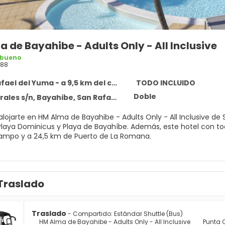
 de Bayahibe - Adults Only - All Inclusive
 bueno
588
ael del Yuma - a 9,5 km del centro
TODO INCLUIDO
Doble
es s/n, Bayahibe, San Rafael del Yuma 23000
 alojarte en HM Alma de Bayahibe - Adults Only - All Inclusive d
aya de Bayahíbe. Además, este hotel con todo incluido se encuentra a 24,2 km de Puerto deportivo de
ampo y a 24,5 km de Puerto de La Romana.
n una de las 5 piscinas al aire libre o disfruta de las demás in
 además conexión a Internet wifi gratis y servicios de conserjería
 transporte gratuito.
Traslado
e una agradable estancia en una de las 292 habitaciones con tel
on los tuyos. Además, podrás disfrutar de canales por cable. El 
 secadores de pelo. Entre las comodidades, se incluyen caja fuer
Traslado
- Compartido: Estándar Shuttle (Bus)
sponible todos los días.
HM Alma de Bayahibe - Adults Only - All Inclusive
Punta C