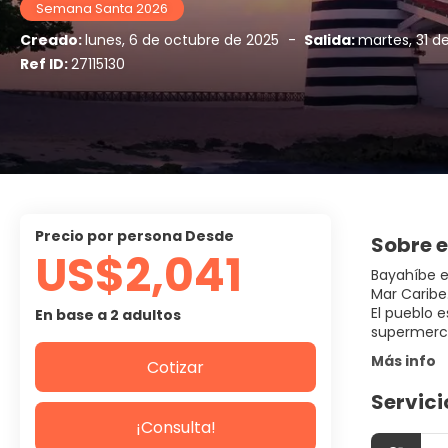
Semana Santa 2026
Creado:
lunes, 6 de octubre de 2025
-
Salida:
martes, 31 d
Ref ID:
27115130
precio por persona Desde
Sobre e
US$2,041
Bayahíbe e
Mar Caribe
El pueblo 
En base a 2 adultos
supermerca
Más info
Cotizar
Servici
¡Consulta!