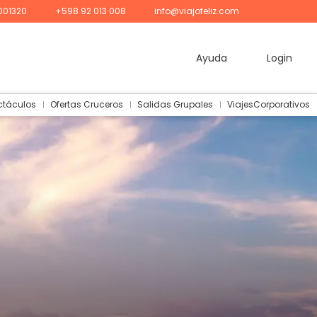
001320
+598 92 013 008
info@viajofeliz.com
Ayuda
Login
ctáculos
Ofertas Cruceros
Salidas Grupales
ViajesCorporativos