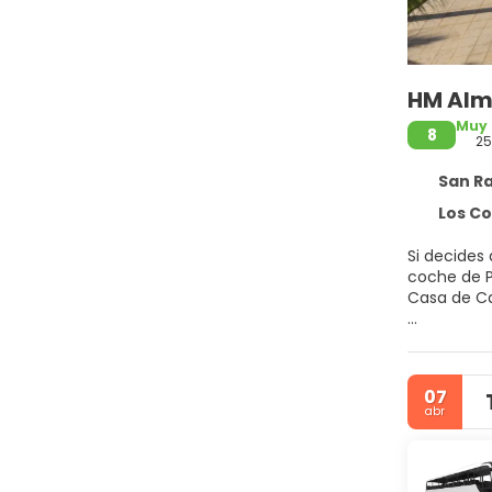
HM Alma
Muy
8
2
San Raf
Los Coral
Si decides
coche de Playa Dominicus y Pl
Casa de C
Sumérgete e
Encontrarás
servicio de
07
abr
Disfruta d
contacto c
gratuitos y
limpieza di