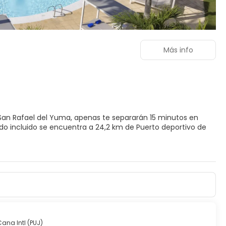
Más info
e San Rafael del Yuma, apenas te separarán 15 minutos en
stalaciones recreativas, como un gimnasio, entre otras.
. Estarás en la playa en un abrir y cerrar de ojos gracias al
evisión de plasma. La conexión wifi gratis te mantendrá en
baño privado está provisto de artículos de higiene personal
te (cabe un portátil) y escritorio, además de un servicio de
ana Intl (PUJ)