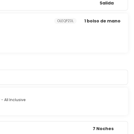
Salida
1 bolso de mano
OLEQPZ0L
 All Inclusive
7 Noches