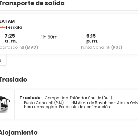
Transporte de salida
LATAM
1 escala
7:25
6:15
11h 50m
a. m.
p. m.
Carrasco Intl
(MVD)
Punta Cana Intl
(PUJ)
s
Traslado
Traslado
- Compartido: Estándar Shuttle (Bus)
Punta Cana Intl (PUJ)
HM Alma de Bayahibe - Adults Only -
Hora de recogida: Pendiente de confirmación
Alojamiento