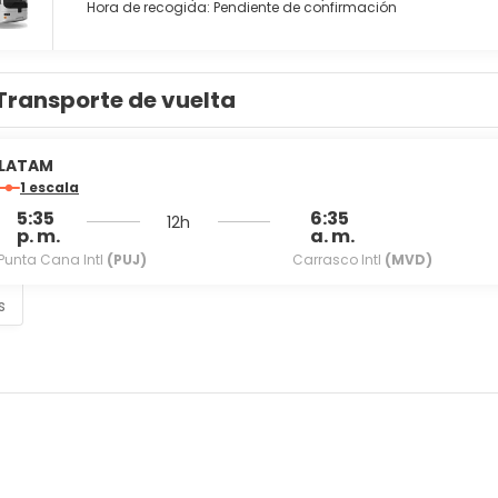
Hora de recogida: Pendiente de confirmación
ambre, pasa por uno de los 3 restaurantes de este hotel. Apaga t
 ofrece un desayuno bufé gratuito todos los días de 07:30 a 10:3
Transporte de vuelta
torería, un servicio de recepción las 24 horas y atención multil
sponible.
LATAM
1 escala
5:35
6:35
12h
p. m.
a. m.
Punta Cana Intl
(PUJ)
Carrasco Intl
(MVD)
s