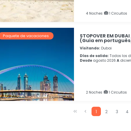
4
Noches
1 Circuitos
STOPOVER EM DUBAI 
Paquete de vacaciones
(Guia em português
Visitando:
Dubai
Días de salida:
Todos los d
Desde
agosto 2026
A
dicie
2
Noches
1 Circuitos
1
2
3
4