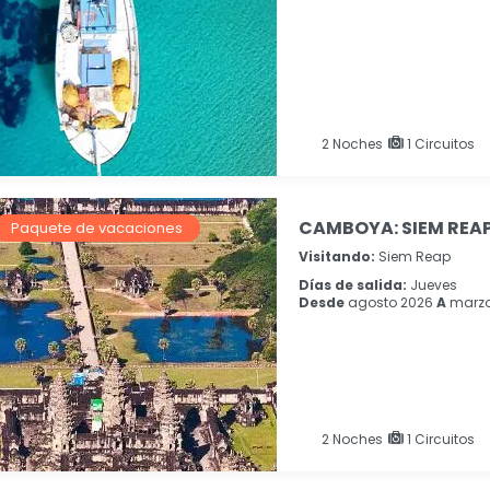
2
Noches
1 Circuitos
CAMBOYA: SIEM REAP
Paquete de vacaciones
Visitando:
Siem Reap
Días de salida:
Jueves
Desde
agosto 2026
A
marzo
2
Noches
1 Circuitos