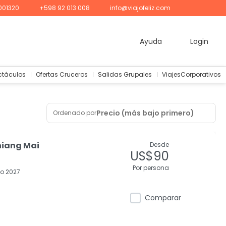
001320
+598 92 013 008
info@viajofeliz.com
Ayuda
Login
ctáculos
Ofertas Cruceros
Salidas Grupales
ViajesCorporativos
Precio (más bajo primero)
Ordenado por
hiang Mai
Desde
US$90
Por persona
o 2027
Comparar