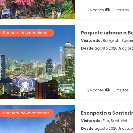
2
Noches
1 Circuitos
Paquete urbano a 
Paquete de vacaciones
Visitando:
Bangkok |
Suvar
Desde
agosto 2026
A
agost
2
Noches
1 Circuitos
Escapada a Santorini
Paquete de vacaciones
Visitando:
Fira, Santorini
Desde
agosto 2026
A
octub