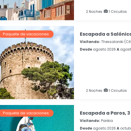
2
Noches
1 Circuitos
Escapada a Salónica
Paquete de vacaciones
Visitando:
Thessaloniki (Cit
Desde
agosto 2026
A
agost
2
Noches
1 Circuitos
Escapada a Paros, 3
Paquete de vacaciones
Visitando:
Parikia
Desde
agosto 2026
A
octub