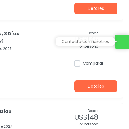
Detalles
, 3 Días
Desde
US$145
y)
Contacta con nosotros
Por persona
o 2027
Comparar
Detalles
 Días
Desde
US$148
Por persona
re 2027