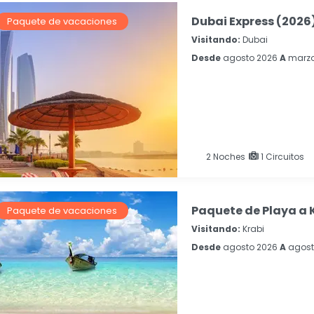
Dubai Express (2026
Paquete de vacaciones
Visitando:
Dubai
Desde
agosto 2026
A
marzo
2
Noches
1 Circuitos
Paquete de Playa a 
Paquete de vacaciones
Visitando:
Krabi
Desde
agosto 2026
A
agost