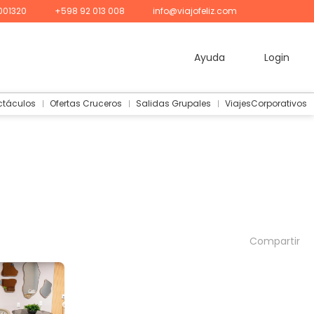
001320
+598 92 013 008
info@viajofeliz.com
Ayuda
Login
ctáculos
Ofertas Cruceros
Salidas Grupales
ViajesCorporativos
Compartir