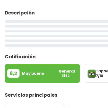
Descripción
Calificación
General
Tripad
8,2
Muy bueno
7/10
1852
Servicios principales