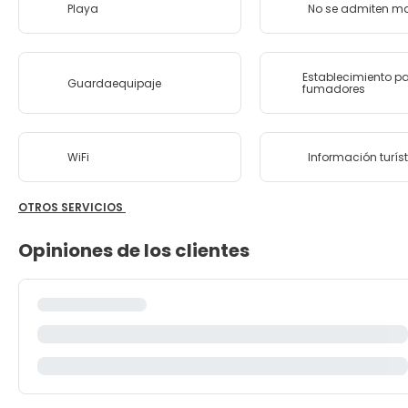
Playa
No se admiten m
Establecimiento p
Guardaequipaje
fumadores
WiFi
Información turís
OTROS SERVICIOS
Opiniones de los clientes