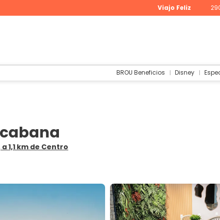
Viajo Feliz
29
BROU Beneficios
Disney
Espe
pacabana
, a 1,1 km de Centro