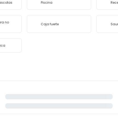
ascotas
Piscina
Rece
ara no
Caja fuerte
Sau
tica