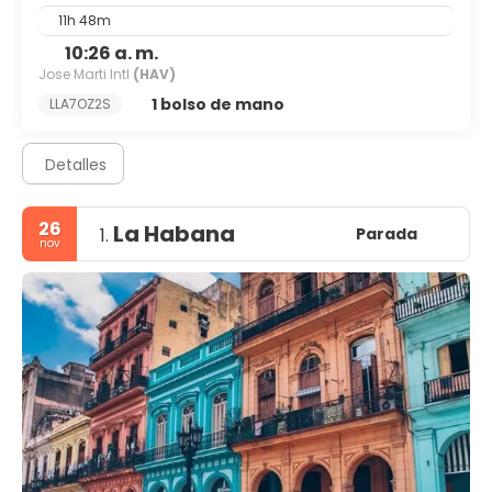
11h 48m
10:26 a. m.
Jose Marti Intl
(HAV)
1 bolso de mano
LLA7OZ2S
Detalles
26
La Habana
Parada
1.
nov