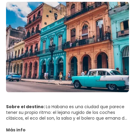
Sobre el destino:
La Habana es una ciudad que parece
tener su propio ritmo: el lejano rugido de los coches
clásicos, el eco del son, la salsa y el bolero que emana de
las puertas, y la brisa marina que llega desde el Malecón.
En La Habana Vieja, las fachadas de colores pastel se
Más info