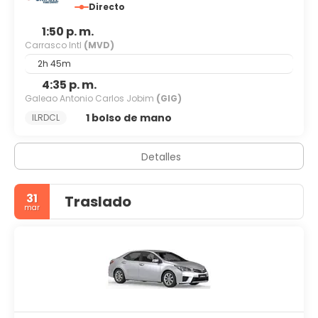
Directo
1:50 p. m.
Carrasco Intl
(MVD)
2h 45m
4:35 p. m.
Galeao Antonio Carlos Jobim
(GIG)
1 bolso de mano
ILRDCL
Detalles
31
Traslado
mar