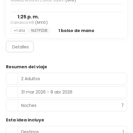
Galeao Antonio Carlos Jobim
(GIG)
1:25 p. m.
Carrasco Intl
(MVD)
1 bolso de mano
+1 día
NLETPZDB
Detalles
Resumen del viaje
2 Adultos
31 mar 2026 - 8 abr 2026
Noches
7
Esta idea incluye
Destinos
1