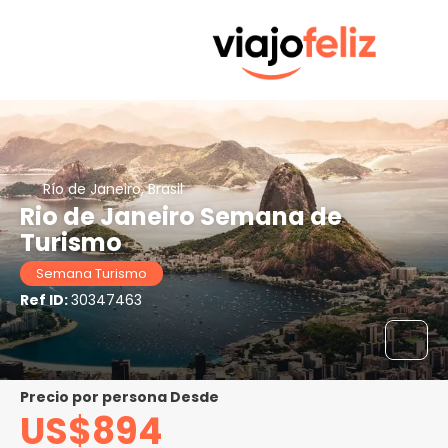
Río de Janeiro, Brasil
Rio de Janeiro Semana de
Turismo
Semana Turismo
Ref ID:
30347463
precio por persona Desde
US$894